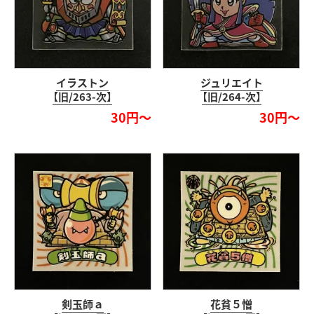
イラストン
ジュリエイト
【旧/263-次】
【旧/264-次】
30円～
30円～
剣玉師ａ
花貧５憎