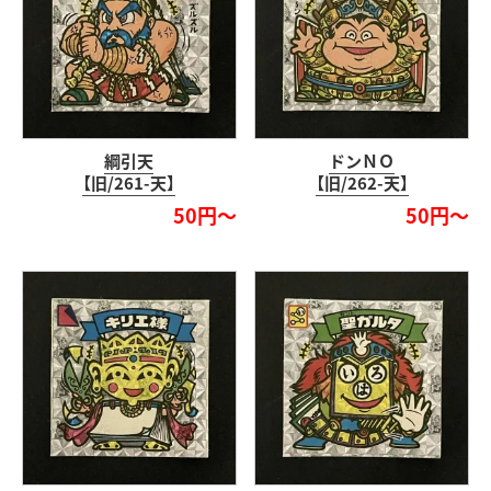
綱引天
ドンＮＯ
【旧/261-天】
【旧/262-天】
50円～
50円～