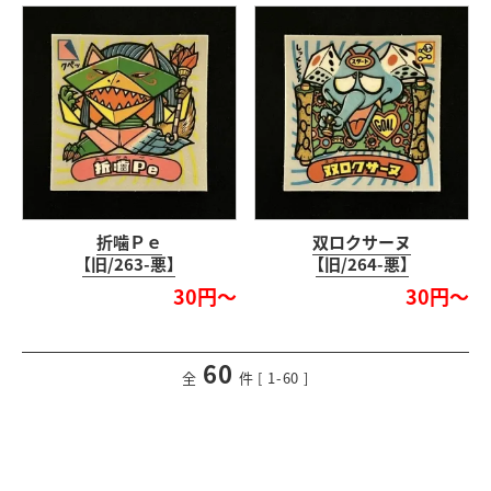
折噛Ｐｅ
双ロクサーヌ
【旧/263-悪】
【旧/264-悪】
30円～
30円～
60
<
前のページ
次のページ
>
全
件 [ 1-60 ]