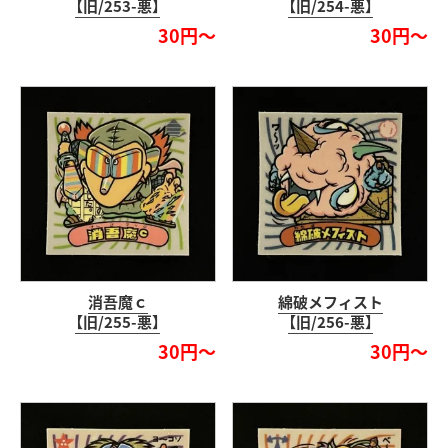
【旧/253-悪】
【旧/254-悪】
30円～
30円～
消吾魔ｃ
綿破メフィスト
【旧/255-悪】
【旧/256-悪】
30円～
30円～