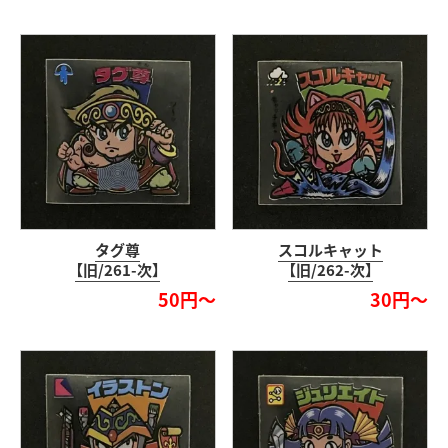
タグ尊
スコルキャット
【旧/261-次】
【旧/262-次】
50円～
30円～