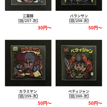
三葉精
バランサン
【旧/257-次】
【旧/258-次】
30円～
50円～
カラミヤン
ベティジャン
【旧/259-次】
【旧/260-次】
50円～
50円～