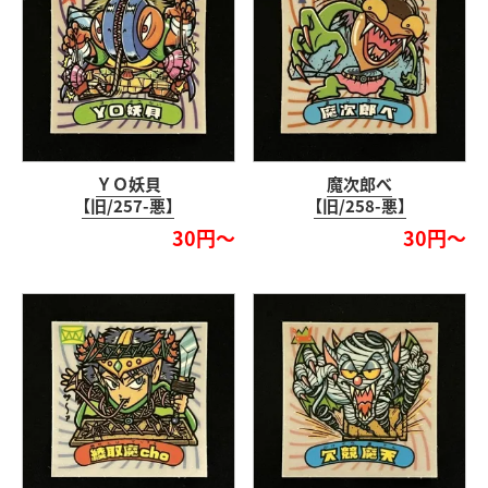
ＹＯ妖貝
魔次郎べ
【旧/257-悪】
【旧/258-悪】
30円～
30円～