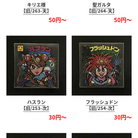
キリエ様
聖ガルタ
【旧/263-天】
【旧/264-天】
50円～
50円～
ハスラン
フラッシュドン
【旧/253-次】
【旧/254-次】
30円～
30円～