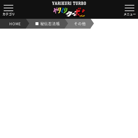
■ 秘伝忍法帳その他｜【ビックリマンシール実店舗買取OK
カテゴリ
メニュー
HOME
■ 秘伝忍法帳
その他