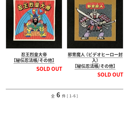
忍王烈皇大帝
邪冑魔人 （ビデオヒーロー封
【秘伝忍法帳/その他】
入）
【秘伝忍法帳/その他】
SOLD OUT
SOLD OUT
6
<
前のページ
次のページ
>
全
件 [ 1-6 ]