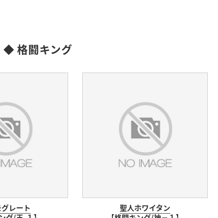
:
◆ 格闘キング
モグレート
聖人ホワイタン
ング/王-１】
【格闘キング/神－１】