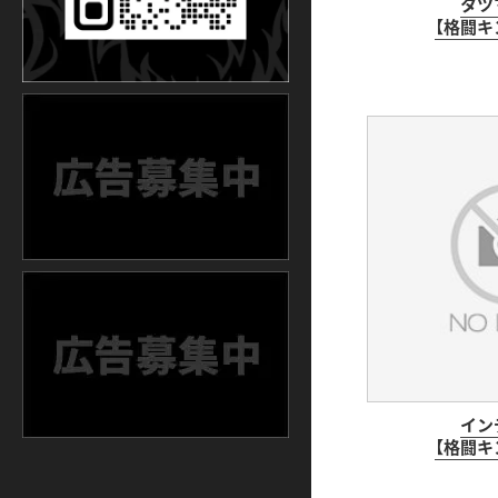
タツ
【格闘キン
イン
【格闘キン