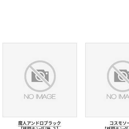
魔人アンドロブラック
コスモソ
【格闘キング/神-２】
【格闘キング/