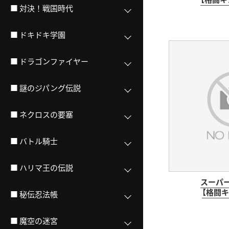
■ 対決！戦国時代
■ ドキドキ学園
■ ドラゴンファイヤー
■ 謎のジパング伝説
■ ネクロスの要塞
■ バトル騎士
■ ハリマ王の伝説
スーパ
【格闘キ
■ 秘伝忍法帳
■ 魔空の迷宮