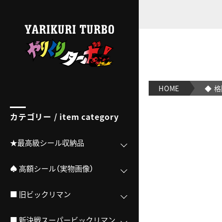
◆ 格闘キング｜【ビックリマンシール実店舗買取OK/交渉
HOME
◆ 
カテゴリー / item category
★最高級シール収納品
♠ 高額シール（実物画像）
■ 旧ビックリマン
■ 新決戦スーパービックリマン