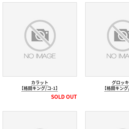
カラット
グロッキ
【格闘キング/コ-1】
【格闘キング/
SOLD OUT