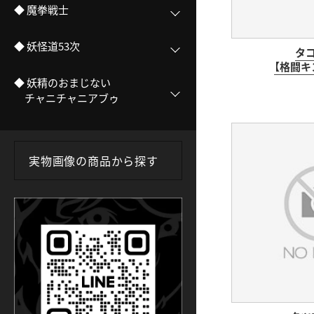
◆ 魔拳戦士
◆ 妖怪道53次
タ
【格闘キン
◆ 妖精のおまじない
チャニチャニアブゥ
実物画像の商品から探す