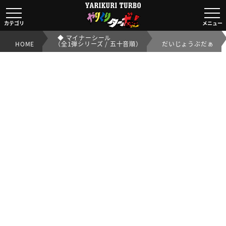
◆ マイナーシール
（全1弾シリーズ / 五十音順）だいじょうぶだぁ｜【ビック
カテゴリ
メニュー
◆ マイナーシール
HOME
（全1弾シリーズ / 五十音順）
だいじょうぶだぁ