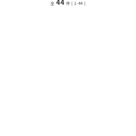
44
<
前のページ
次のページ
>
全
件 [ 1-44 ]