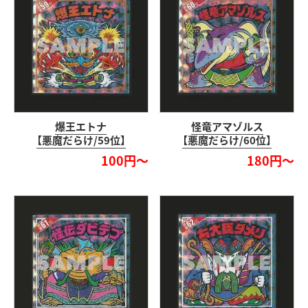
爆王エトナ
怪竜アマゾルス
【悪魔だらけ/59位】
【悪魔だらけ/60位】
100円～
180円～