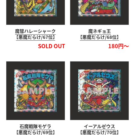
魔彗ハレーシャーク
魔ネギョ王
【悪魔だらけ/67位】
【悪魔だらけ/68位】
SOLD OUT
180円～
石魔戦隊モゲラ
イーアルゼウス
【悪魔だらけ/69位】
【悪魔だらけ/70位】