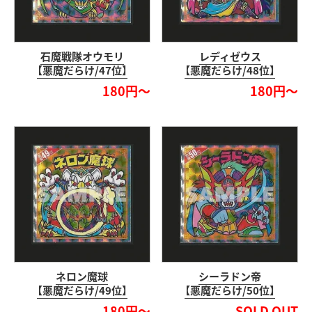
石魔戦隊オウモリ
レディゼウス
【悪魔だらけ/47位】
【悪魔だらけ/48位】
180円～
180円～
ネロン魔球
シーラドン帝
【悪魔だらけ/49位】
【悪魔だらけ/50位】
180円～
SOLD OUT