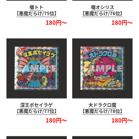
囃トト
囃オシリス
【悪魔だらけ/75位】
【悪魔だらけ/76位】
180円～
180円～
深王ポセイラゲ
大ドラクロ魔
【悪魔だらけ/77位】
【悪魔だらけ/78位】
180円～
180円～