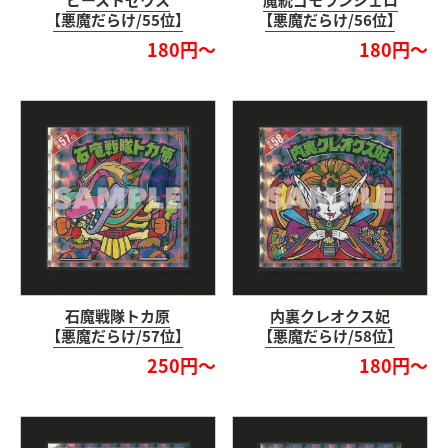
ビーストゼウス
魔統ゴモランジェロ
【悪魔だらけ/55位】
【悪魔だらけ/56位】
180円～
180円～
石魔戦隊トカ原
内裏クレオクス妃
【悪魔だらけ/57位】
【悪魔だらけ/58位】
250円～
180円～