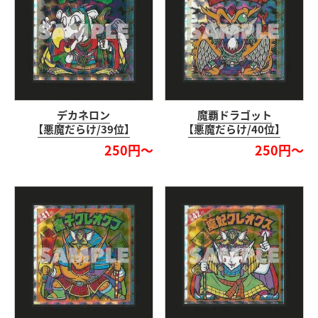
デカネロン
魔覇ドラゴット
【悪魔だらけ/39位】
【悪魔だらけ/40位】
250円～
250円～