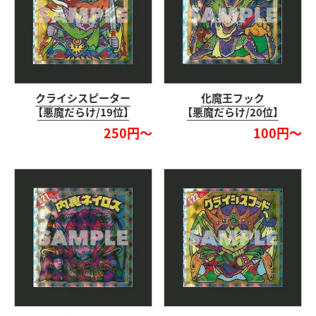
クライシスピーター
化魔王フック
【悪魔だらけ/19位】
【悪魔だらけ/20位】
250円～
100円～