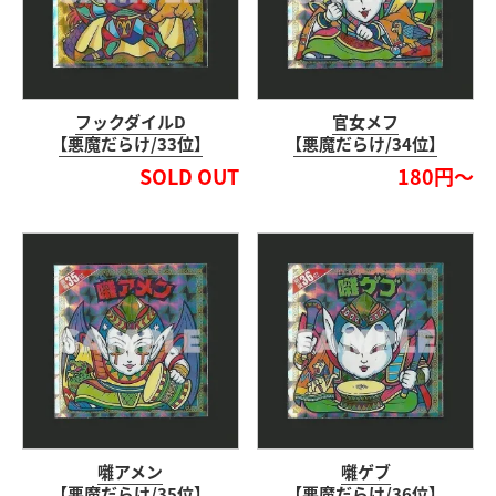
フックダイルD
官女メフ
【悪魔だらけ/33位】
【悪魔だらけ/34位】
SOLD OUT
180円～
囃アメン
囃ゲブ
【悪魔だらけ/35位】
【悪魔だらけ/36位】