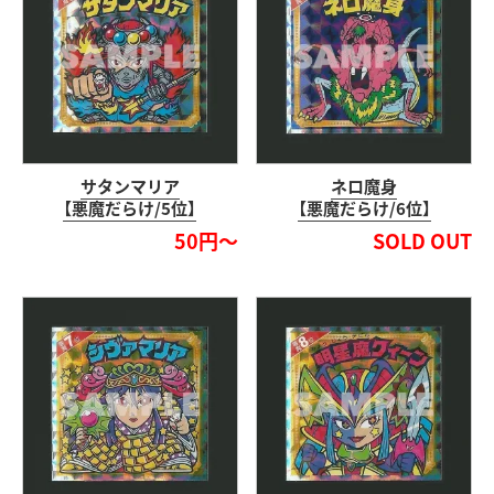
サタンマリア
ネロ魔身
【悪魔だらけ/5位】
【悪魔だらけ/6位】
50円～
SOLD OUT