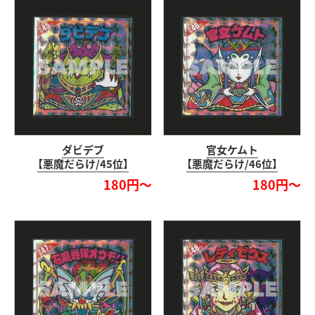
ダビデブ
官女ケムト
【悪魔だらけ/45位】
【悪魔だらけ/46位】
180円～
180円～