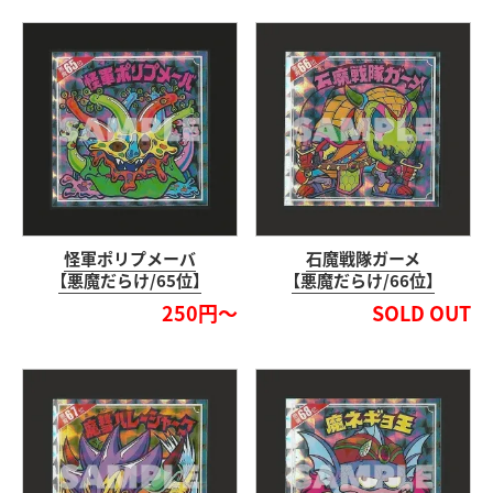
怪軍ポリプメーバ
石魔戦隊ガーメ
【悪魔だらけ/65位】
【悪魔だらけ/66位】
250円～
SOLD OUT