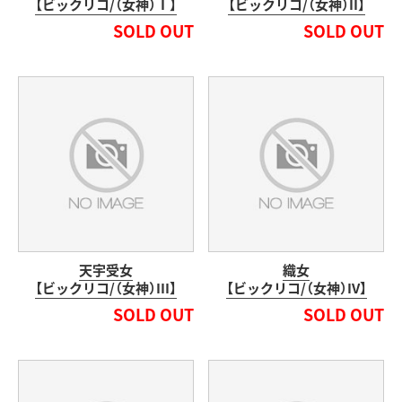
【ビックリコ/（女神）Ⅰ】
【ビックリコ/（女神）II】
SOLD OUT
SOLD OUT
天宇受女
織女
【ビックリコ/（女神）III】
【ビックリコ/（女神）IV】
SOLD OUT
SOLD OUT