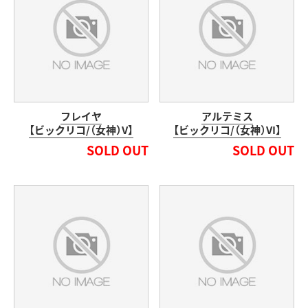
フレイヤ
アルテミス
【ビックリコ/（女神）V】
【ビックリコ/（女神）VI】
SOLD OUT
SOLD OUT