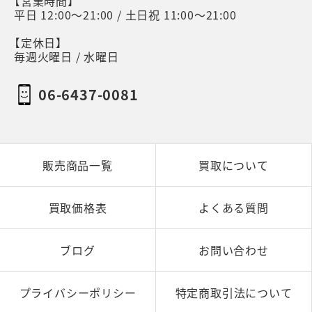
【営業時間】
平日 12:00～21:00 / 土日祝 11:00～21:00
【定休日】
毎週火曜日 / 水曜日
06-6437-0081
販売商品一覧
買取について
買取価格表
よくある質問
ブログ
お問い合わせ
プライバシーポリシー
特定商取引法について