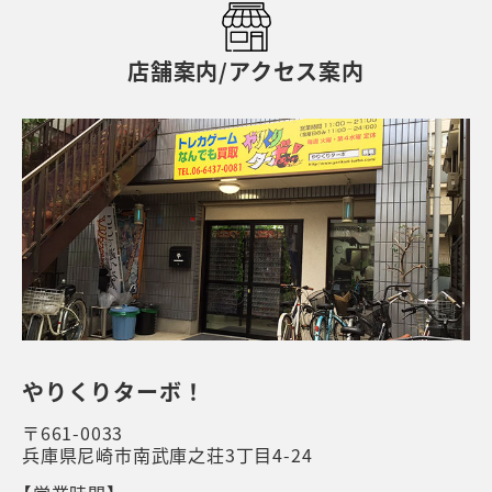
店舗案内/アクセス案内
やりくりターボ！
〒661-0033
兵庫県尼崎市南武庫之荘3丁目4-24