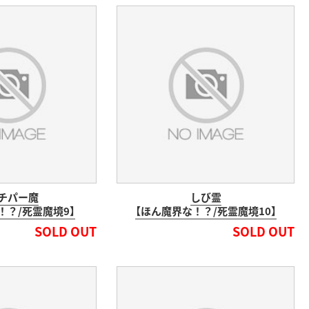
チパー魔
しび霊
！？/死霊魔境9】
【ほん魔界な！？/死霊魔境10】
SOLD OUT
SOLD OUT