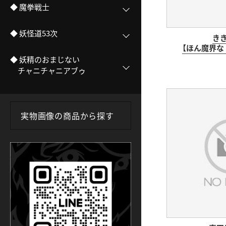
◆ 魔拳戦士
◆ 妖怪道53次
き
【ほん魔界な
◆ 妖精のおまじない
チャニチャニアブゥ
実物画像の商品から探す