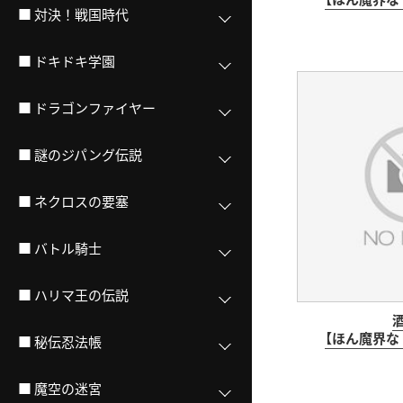
■ 対決！戦国時代
■ ドキドキ学園
■ ドラゴンファイヤー
■ 謎のジパング伝説
■ ネクロスの要塞
■ バトル騎士
■ ハリマ王の伝説
【ほん魔界な
■ 秘伝忍法帳
■ 魔空の迷宮