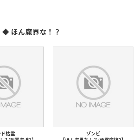
:
◆ ほん魔界な！？
ンド枯霊
ゾンビ
！？/死霊魔境1】
【ほん魔界な！？/死霊魔境2】