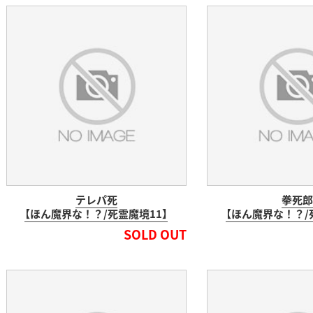
テレパ死
拳死郎
【ほん魔界な！？/死霊魔境11】
【ほん魔界な！？/
SOLD OUT