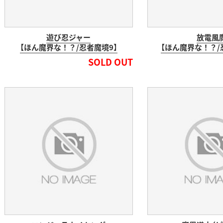
遊び忍ジャー
放電風
【ほん魔界な！？/忍者魔境9】
【ほん魔界な！？/
SOLD OUT