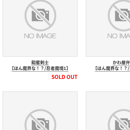
餡蜜剣士
かわ屋弁
【ほん魔界な！？/忍者魔境1】
【ほん魔界な！？/
SOLD OUT