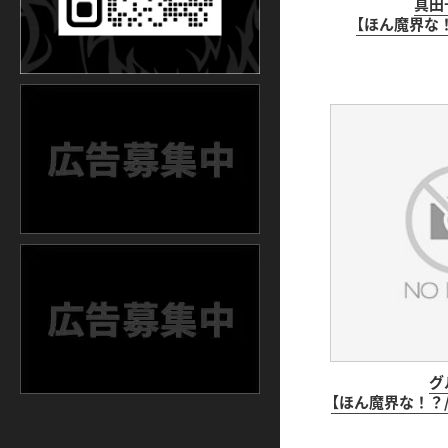
真田
【ほん魔界な！
グ
【ほん魔界な！？