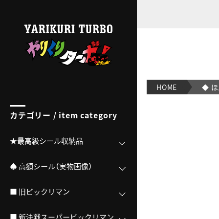
◆ ほん魔界な！？｜【ビックリマンシール実店舗買取OK/
HOME
◆ 
カテゴリー / item category
★最高級シール収納品
♠ 高額シール（実物画像）
■ 旧ビックリマン
■ 新決戦スーパービックリマン