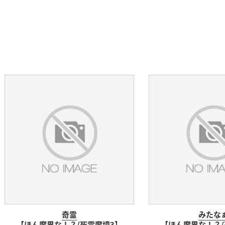
奇霊
みたな
【ほん魔界な！？/死霊魔境3】
【ほん魔界な！？/