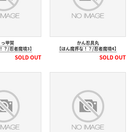
りっ甲賀
かん忍具丸
！？/忍者魔境3】
【ほん魔界な！？/忍者魔境4】
SOLD OUT
SOLD OUT