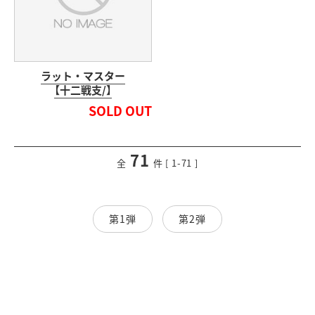
ラット・マスター
【十二戦支/】
SOLD OUT
71
<
前のページ
次のページ
>
全
件 [ 1-71 ]
第1弾
第2弾