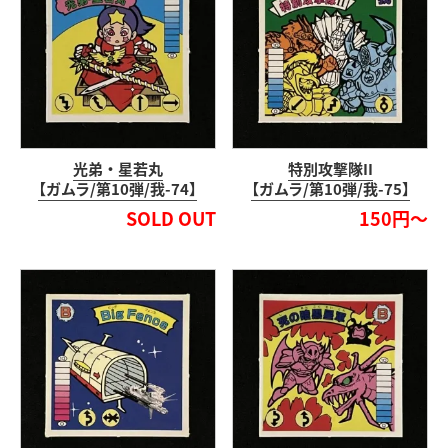
光弟・星若丸
特別攻撃隊II
【ガムラ/第10弾/我-74】
【ガムラ/第10弾/我-75】
SOLD OUT
150円～