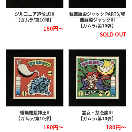
ジルコニア追悼式III
我無羅殿ジャック PART3/我
【ガムラ/第10弾】
無羅殿ジャックIII
【ガムラ/第10弾】
180円～
SOLD OUT
蛾無羅殿神王II
霊女・慈恋魔III
【ガムラ/第10弾】
【ガムラ/第10弾】
180円～
180円～