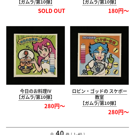
【ガムラ/第10弾】
【ガムラ/第10弾】
SOLD OUT
180円～
今日のお料理IV
ロビン・ゴッドの スケボー
【ガムラ/第10弾】
教室
【ガムラ/第10弾】
280円～
280円～
40
<
前のページ
次のページ
>
全
件 [ 1-40 ]