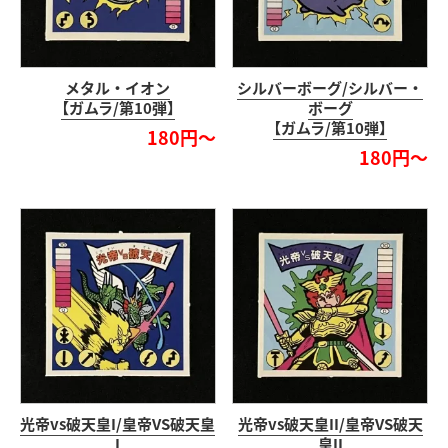
メタル・イオン
シルバーボーグ/シルバー・
【ガムラ/第10弾】
ボーグ
【ガムラ/第10弾】
180円～
180円～
光帝vs破天皇I/皇帝VS破天皇
光帝vs破天皇II/皇帝VS破天
I
皇II