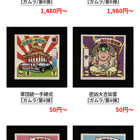
【ガムラ/第6弾】
【ガムラ/第6弾】
1,480円～
1,980円～
軍団統一手締式
密凶大吉如雷
【ガムラ/第6弾】
【ガムラ/第6弾】
50円～
50円～