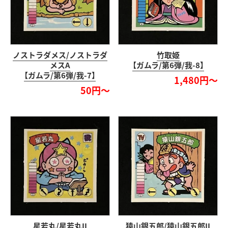
ノストラダメス/ノストラダ
竹取姫
メスA
【ガムラ/第6弾/我-8】
【ガムラ/第6弾/我-7】
1,480円～
50円～
星若丸/星若丸II
猿山銀五郎/猿山銀五郎II