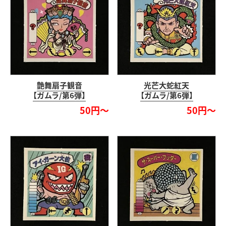
艶舞扇子観音
光芒大蛇紅天
【ガムラ/第6弾】
【ガムラ/第6弾】
50円～
50円～