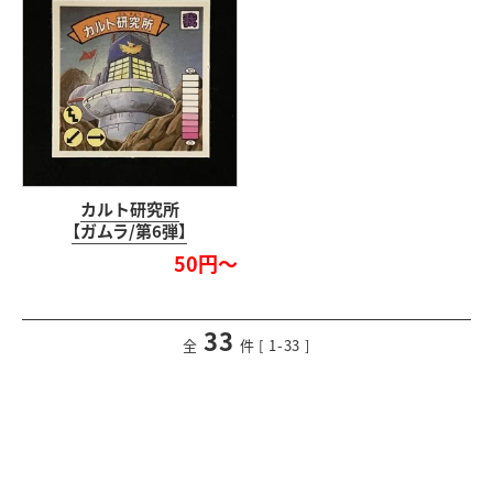
カルト研究所
【ガムラ/第6弾】
50円～
33
<
前のページ
次のページ
>
全
件 [ 1-33 ]