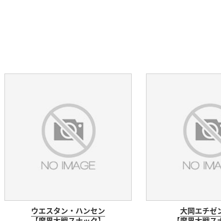
ウエスタン・ハンセン
大岡エチゼ
【魔界大戦スナック】
【魔界大戦ス