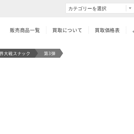
取OK/交渉OK】スーパー渡のやりくりターボ！
販売商品一覧
買取について
買取価格表
魔界大戦スナック
第3弾