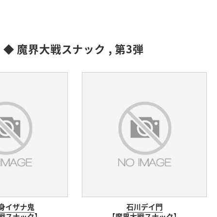
:
◆ 魔界大戦スナック
,
第3弾
身イザナ鬼
石川デイ門
戦スナック】
【魔界大戦スナック】