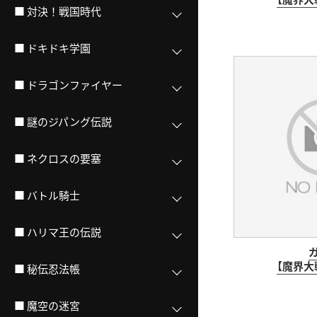
■ 対決！戦国時代
■ ドキドキ学園
■ ドラゴンファイヤー
■ 謎のジパング伝説
■ ネクロスの要塞
■ バトル騎士
■ ハリマ王の伝説
【魔界大
■ 秘伝忍法帳
■ 魔空の迷宮