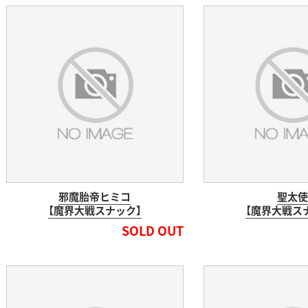
邪魔胎帝ヒミコ
聖太使
【魔界大戦スナック】
【魔界大戦ス
SOLD OUT