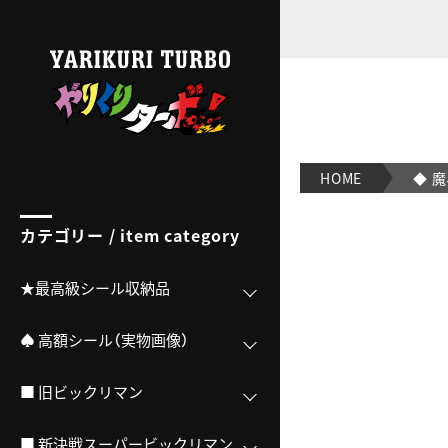
◆ 魔界大戦スナック第3弾｜【ビックリマンシール実店舗買
HOME
◆ 
カテゴリー / item category
★最高級シール収納品
♠ 高額シール（実物画像）
■ 旧ビックリマン
■ 新決戦スーパービックリマン