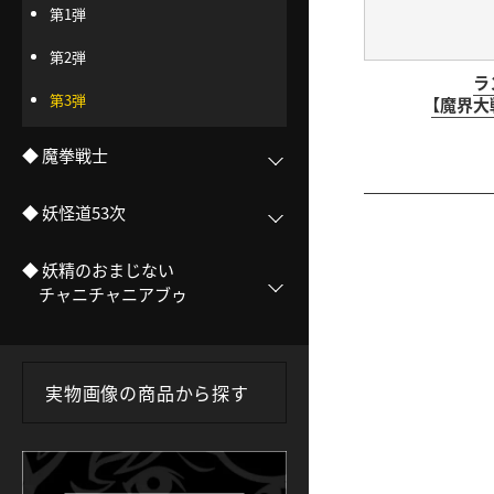
第1弾
第2弾
ラ
第3弾
【魔界大
◆ 魔拳戦士
◆ 妖怪道53次
<
前のページ
◆ 妖精のおまじない
チャニチャニアブゥ
実物画像の商品から探す