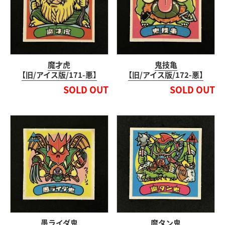
魔才虎
鬼技亀
【旧/アイス版/171-悪】
【旧/アイス版/172-悪】
SOLD OUT
SOLD OUT
愚ライダ鬼
魔タン鬼