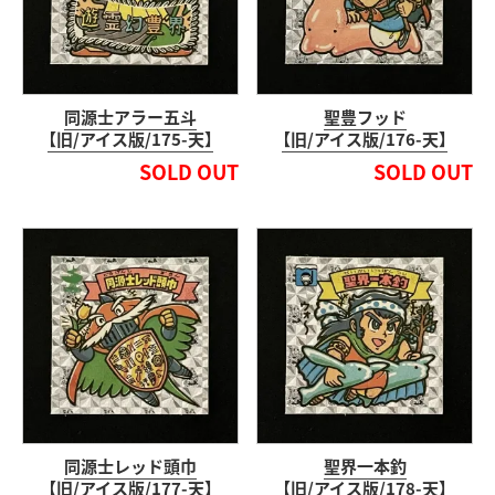
同源士アラー五斗
聖豊フッド
【旧/アイス版/175-天】
【旧/アイス版/176-天】
SOLD OUT
SOLD OUT
同源士レッド頭巾
聖界一本釣
【旧/アイス版/177-天】
【旧/アイス版/178-天】