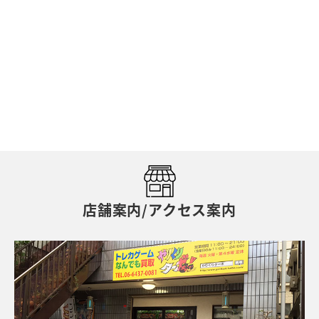
店舗案内/アクセス案内