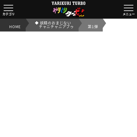
◆ 妖精のおまじない
チャニチャニアブゥ第1弾｜【ビックリマンシール実店舗買
カテゴリ
メニュー
◆ 妖精のおまじない
HOME
チャニチャニアブゥ
第1弾