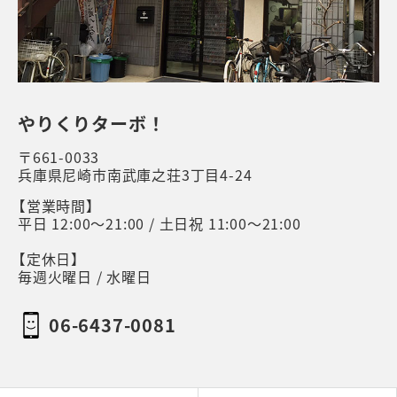
やりくりターボ！
〒661-0033
兵庫県尼崎市南武庫之荘3丁目4-24
【営業時間】
平日 12:00～21:00 / 土日祝 11:00～21:00
【定休日】
毎週火曜日 / 水曜日
06-6437-0081