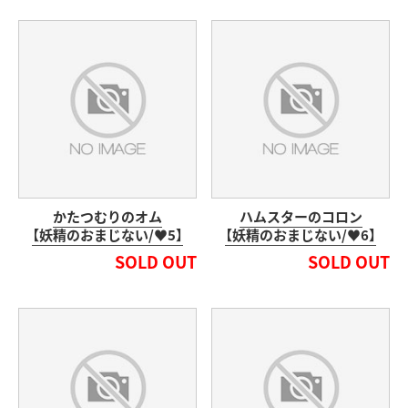
かたつむりのオム
ハムスターのコロン
【妖精のおまじない/♥5】
【妖精のおまじない/♥6】
SOLD OUT
SOLD OUT