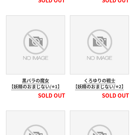
SOLD OUT
SOLD OUT
黒バラの魔女
くろゆりの戦士
【妖精のおまじない/⭐1】
【妖精のおまじない/⭐2】
SOLD OUT
SOLD OUT