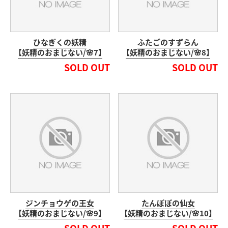
ひなぎくの妖精
ふたごのすずらん
【妖精のおまじない/🌸7】
【妖精のおまじない/🌸8】
SOLD OUT
SOLD OUT
ジンチョウゲの王女
たんぽぽの仙女
【妖精のおまじない/🌸9】
【妖精のおまじない/🌸10】