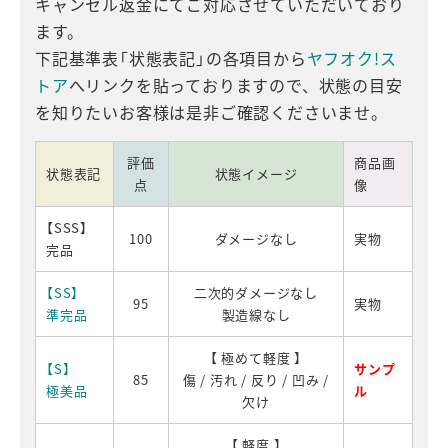
キャンセル返金にてご対応させていただいており
ます。
下記基準表「状態表記」の各項目から
ヤフオク!ス
トア
へリンクを貼っておりますので、状態の目安
を知りたいお客様は是非ご確認くださいませ。
評価
商品画
状態表記
状態イメージ
点
像
【SSS】
100
ダメージなし
実物
完品
【SS】
二次的ダメージなし
95
実物
準完品
製造線なし
【 極めて軽度 】
【S】
サンプ
85
傷 / 汚れ / 反り / 凹み /
極美品
ル
欠け
【 軽度 】