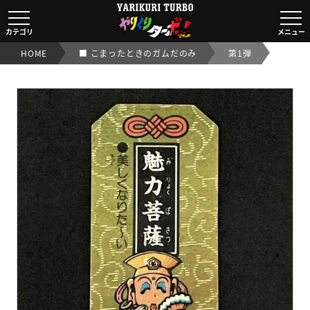
魅力菩薩
【ガムだのみ/第1弾】｜【ビックリマンシール実店舗買取OK
カテゴリ
メニュー
HOME
■ こまったときのガムだのみ
第1弾