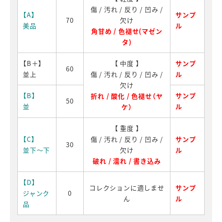
傷 / 汚れ / 反り / 凹み /
【A】
サンプ
70
欠け
美品
ル
角甘め / 色褪せ(マゼン
タ)
【B＋】
【 中度 】
サンプ
60
並上
傷 / 汚れ / 反り / 凹み /
ル
欠け
【B】
サンプ
折れ / 酸化 / 色褪せ（ヤ
50
並
ル
ケ）
【 重度 】
【C】
傷 / 汚れ / 反り / 凹み /
サンプ
30
並下～下
欠け
ル
破れ / 濡れ / 書き込み
【D】
コレクションに適しませ
サンプ
ジャンク
0
ん
ル
品