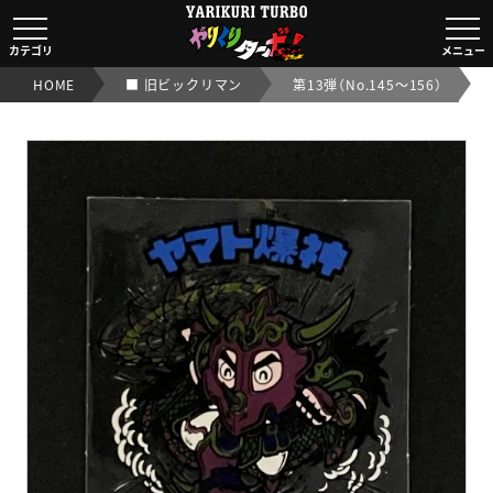
ヤマト爆神
（タイプII）
カテゴリ
メニュー
【旧/第13弾】｜【ビックリマンシール実店舗買取OK/交渉
HOME
■ 旧ビックリマン
第13弾（No.145～156）