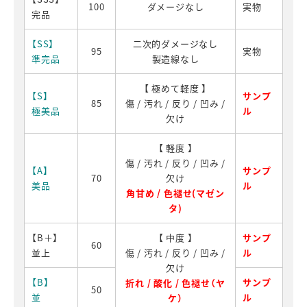
100
ダメージなし
実物
完品
【SS】
二次的ダメージなし
95
実物
準完品
製造線なし
【 極めて軽度 】
【S】
サンプ
85
傷 / 汚れ / 反り / 凹み /
極美品
ル
欠け
【 軽度 】
傷 / 汚れ / 反り / 凹み /
【A】
サンプ
70
欠け
美品
ル
角甘め / 色褪せ(マゼン
タ)
【B＋】
【 中度 】
サンプ
60
並上
傷 / 汚れ / 反り / 凹み /
ル
欠け
【B】
サンプ
折れ / 酸化 / 色褪せ（ヤ
50
並
ル
ケ）