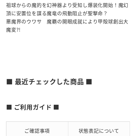
祖球からの魔的を幻神器より受知し爆装化開始！魔幻
頂に安置位を謀る魔竜の飛動阻止が聖撃命？
悪魔界のウワサ 魔覇の開眼成就により甲殻球創出大
魔変?!
■ 最近チェックした商品 ■
■ ご利用ガイド ■
ご確認事項
状態表記について