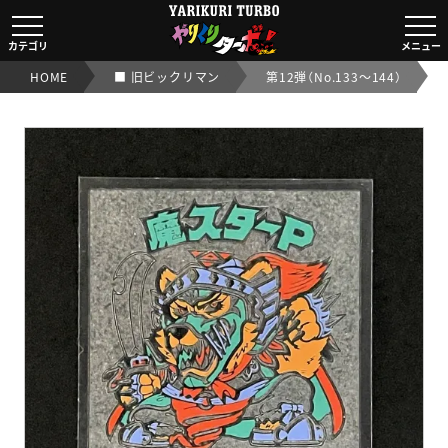
魔スターP
【旧/第12弾】 ｜【ビックリマンシール実店舗買取OK/交渉
カテゴリ
メニュー
HOME
■ 旧ビックリマン
第12弾（No.133～144）