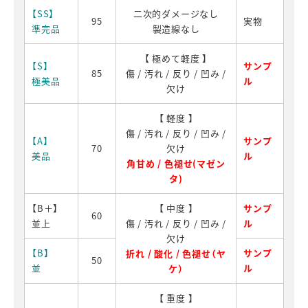
【SS】
二次的ダメージなし
95
実物
準完品
製造線なし
【 極めて軽度 】
【S】
サンプ
85
傷 / 汚れ / 反り / 凹み /
極美品
ル
欠け
【 軽度 】
傷 / 汚れ / 反り / 凹み /
【A】
サンプ
70
欠け
美品
ル
角甘め / 色褪せ(マゼン
タ)
【B＋】
【 中度 】
サンプ
60
並上
傷 / 汚れ / 反り / 凹み /
ル
欠け
【B】
サンプ
折れ / 酸化 / 色褪せ（ヤ
50
並
ル
ケ）
【 重度 】