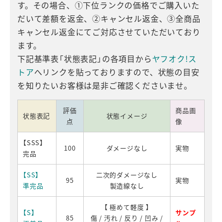
す。その場合、①下位ランクの価格でご購入いた
だいて差額を返金、②キャンセル返金、③全商品
キャンセル返金にてご対応させていただいており
ます。
下記基準表「状態表記」の各項目から
ヤフオク!ス
トア
へリンクを貼っておりますので、状態の目安
を知りたいお客様は是非ご確認くださいませ。
評価
商品画
状態表記
状態イメージ
点
像
【SSS】
100
ダメージなし
実物
完品
【SS】
二次的ダメージなし
95
実物
準完品
製造線なし
【 極めて軽度 】
【S】
サンプ
85
傷 / 汚れ / 反り / 凹み /