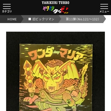
ワンダーマリア
【旧/第11弾】｜【ビックリマンシール実店舗買取OK/交渉
カテゴリ
メニュー
HOME
■ 旧ビックリマン
第11弾（No.121～132）