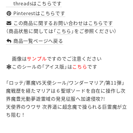
threadsはこちらです
Pinterestはこちらです
この商品に関するお問い合わせはこちらです
（商品状態に関しては「
こちら
」をご参照ください）
商品一覧ページへ戻る
画像は
サンプル
ですのでご注意ください
このシールの「アイス版」は
こちら
です
「ロッテ/悪魔VS天使シール/ワンダーマリア/第11弾」
魔戦歴を経たマリアは６聖球ソードを自在に操作し次
界魔豊光動夢遊霊域の発見征服へ加速侵攻?!
天使界のウワサ 次界道に超念魔で操られる巨霊魔が立
ち阻む！