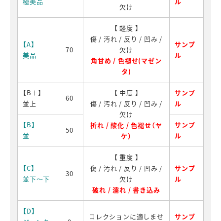
極美品
ル
欠け
【 軽度 】
傷 / 汚れ / 反り / 凹み /
【A】
サンプ
70
欠け
美品
ル
角甘め / 色褪せ(マゼン
タ)
【B＋】
【 中度 】
サンプ
60
並上
傷 / 汚れ / 反り / 凹み /
ル
欠け
【B】
サンプ
折れ / 酸化 / 色褪せ（ヤ
50
並
ル
ケ）
【 重度 】
【C】
傷 / 汚れ / 反り / 凹み /
サンプ
30
並下～下
欠け
ル
破れ / 濡れ / 書き込み
【D】
コレクションに適しませ
サンプ