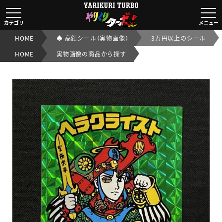
ヘラクライスト（緑）
旧ビックリマン
カテゴリ
メニュー
【状態A/美品/80点】｜【ビックリマンシール実店舗買取OK
HOME
♠ 高額シール（実物画像）
3万円以上のシール
HOME
実物画像の商品から探す