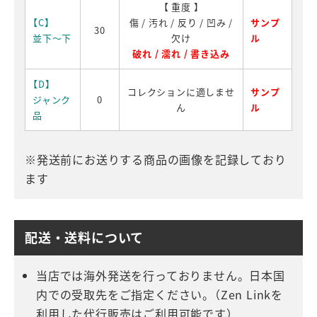
【 重度 】
【C】
傷 / 汚れ / 反り / 凹み /
サンプ
30
並下～下
欠け
ル
破れ / 濡れ / 書き込み
【D】
コレクションに適しませ
サンプ
ジャンク
0
ん
ル
品
※発送前にお送りする商品の画像を記録しており
ます
配送・送料について
当店では海外発送を行っておりません。日本国
内での受取先をご指定ください。（Zen Linkを
利用した代行販売はご利用可能です）