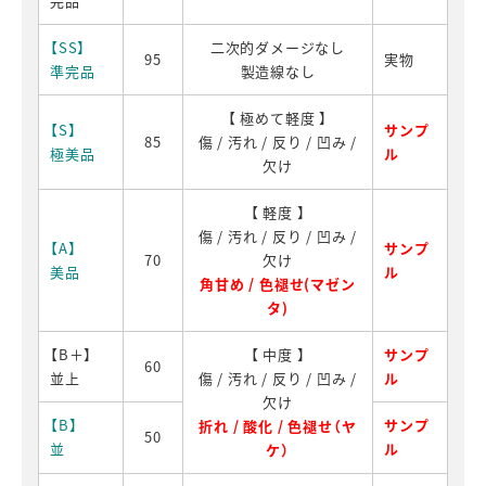
完品
【SS】
二次的ダメージなし
95
実物
準完品
製造線なし
【 極めて軽度 】
【S】
サンプ
85
傷 / 汚れ / 反り / 凹み /
極美品
ル
欠け
【 軽度 】
傷 / 汚れ / 反り / 凹み /
【A】
サンプ
70
欠け
美品
ル
角甘め / 色褪せ(マゼン
タ)
【B＋】
【 中度 】
サンプ
60
並上
傷 / 汚れ / 反り / 凹み /
ル
欠け
【B】
サンプ
折れ / 酸化 / 色褪せ（ヤ
50
並
ル
ケ）