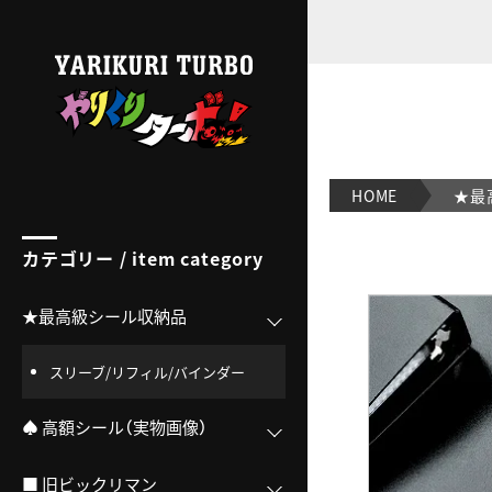
【12ポケット】
最高級リフィル
-SMALL対応-
（10枚セット）｜【ビックリマンシール実店舗買取OK/交渉
HOME
★最
カテゴリー / item category
★最高級シール収納品
スリーブ/リフィル/バインダー
♠ 高額シール（実物画像）
■ 旧ビックリマン