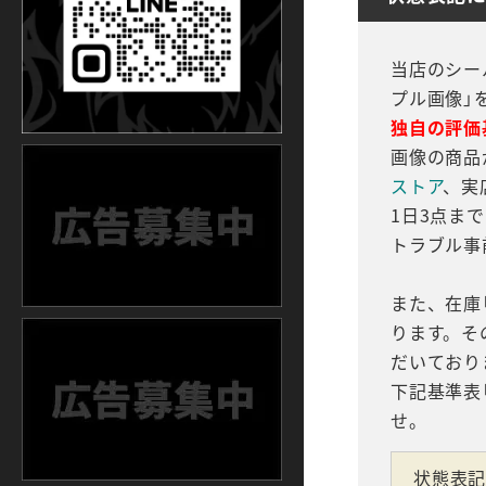
当店のシー
プル画像」
独自の評価
画像の商品
ストア
、実
1日3点ま
トラブル事
また、在庫
ります。そ
だいており
下記基準表
せ。
状態表