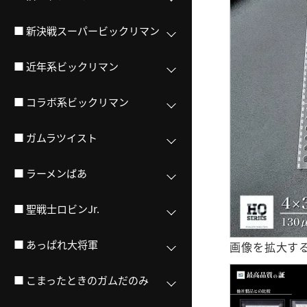
■ 新決戦スーパービックリマン
■ 近年系ビックリマン
■ コラボ系ビックリマン
■ ガムラツイスト
■ ラーメンばあ
■ 聖戦士ロビンJr.
■ あっぱれ大将軍
画像を拡大す
■ こまったときのガムだのみ