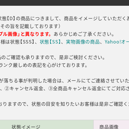
、状態【D】の商品につきまして、商品をイメージしていただく
にその旨を記載しております）
プル画像」と異なります。
あらかじめご了承ください。
は状態【SSS】、
状態【SS】
、
実物画像の商品
、
Yahoo!
品のご確認も承りますので、是非ご検討ください。
ランク厳しめの表記を心がけております。
態が落ちる事が判明した場合は、メールにてご連絡させてい
金、②キャンセル返金、③全商品キャンセル返金にてご対応
おりますので、状態の目安を知りたいお客様は是非ご確認く
状態イメージ
商品画像