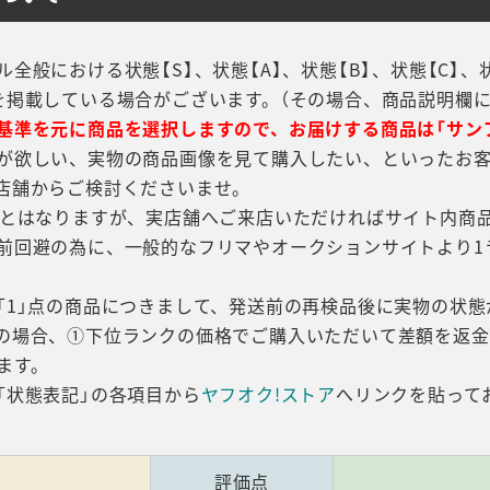
ル全般における状態【S】、状態【A】、状態【B】、状態【C】
を掲載している場合がございます。（その場合、商品説明欄
基準を元に商品を選択しますので、お届けする商品は「サン
が欲しい、実物の商品画像を見て購入したい、といったお客様
店舗からご検討くださいませ。
でとはなりますが、実店舗へご来店いただければサイト内商
前回避の為に、一般的なフリマやオークションサイトより1
「1」点の商品につきまして、発送前の再検品後に実物の状
の場合、①下位ランクの価格でご購入いただいて差額を返
ます。
「状態表記」の各項目から
ヤフオク!ストア
へリンクを貼って
記
評価点