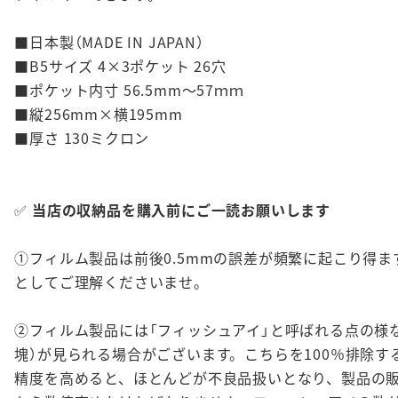
■日本製（MADE IN JAPAN）
■B5サイズ 4×3ポケット 26穴
■ポケット内寸 56.5mm～57ｍｍ
■縦256mm×横195mm
■厚さ 130ミクロン
✅
当店の収納品を購入前にご一読お願いします
①フィルム製品は前後0.5mmの誤差が頻繁に起こり得ま
としてご理解くださいませ。
②フィルム製品には「フィッシュアイ」と呼ばれる点の様
塊）が見られる場合がございます。こちらを100％排除す
精度を高めると、ほとんどが不良品扱いとなり、製品の