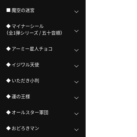
■ 魔空の迷宮
◆ マイナーシール
（全1弾シリーズ / 五十音順）
◆ アーミー星人チョコ
◆ イジワル天使
◆ いただき小判
◆ 運の王様
◆ オールスター軍団
◆ おどろきマン