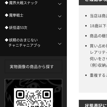
◆ 魔界大戦スナック
◆ 魔拳戦士
当店は商
18歳以
◆ 妖怪道53次
商品の梱
◆ 妖精のおまじない
チャニチャニアブゥ
買い占め
レアリテ
伺いをさ
（例）収納
実物画像の商品から探す
重複する
状態表記