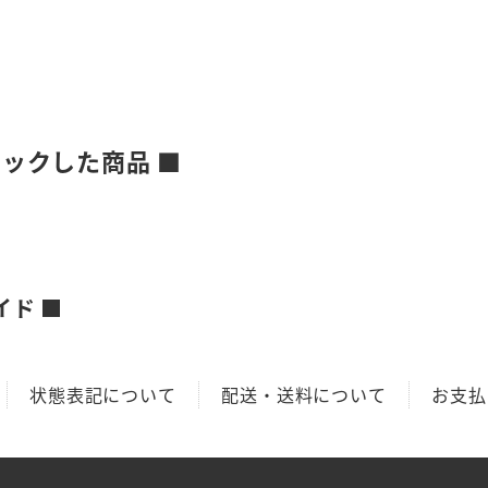
ェックした商品 ■
イド ■
状態表記について
配送・送料について
お支払
項