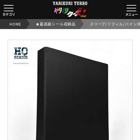
【SMALL】
最高級バインダー
カテゴリ
メニュー
｜【ビックリマンシール実店舗買取OK/交渉OK】スーパー
HOME
★最高級シール収納品
スリーブ/リフィル/バイン