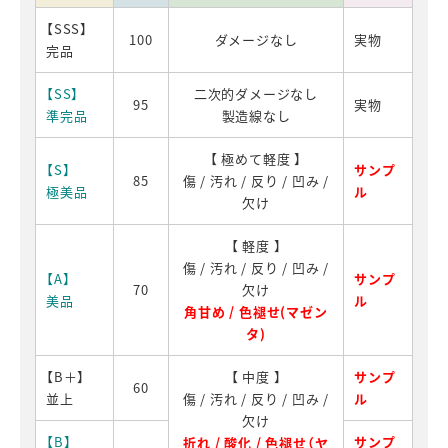
【SSS】
100
ダメージなし
実物
完品
【SS】
二次的ダメージなし
95
実物
準完品
製造線なし
【 極めて軽度 】
【S】
サンプ
85
傷 / 汚れ / 反り / 凹み /
極美品
ル
欠け
【 軽度 】
傷 / 汚れ / 反り / 凹み /
【A】
サンプ
70
欠け
美品
ル
角甘め / 色褪せ(マゼン
タ)
【B＋】
【 中度 】
サンプ
60
並上
傷 / 汚れ / 反り / 凹み /
ル
欠け
【B】
サンプ
折れ / 酸化 / 色褪せ（ヤ