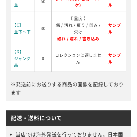
50
並
ル
ケ）
【 重度 】
【C】
傷 / 汚れ / 反り / 凹み /
サンプ
30
並下～下
欠け
ル
破れ / 濡れ / 書き込み
【D】
コレクションに適しませ
サンプ
ジャンク
0
ん
ル
品
※発送前にお送りする商品の画像を記録しており
ます
配送・送料について
当店では海外発送を行っておりません。日本国